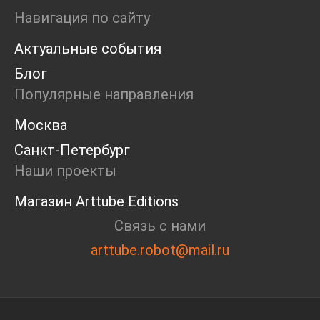
Ярмарка
Навигация по сайту
Интервью
Актуальные события
Open call
Экскурсия
Блог
Дискуссия
Популярные направления
Cosmoscow 2024
Blazar 2024
Москва
Встречи
Санкт-Петербург
Круглый стол
Наши проекты
Магазин Arttube Editions
Связь с нами
arttube.robot@mail.ru