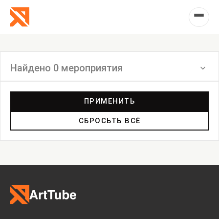
Найдено 0 мероприятия
Фильтр
ПРИМЕНИТЬ
СБРОСЬТЬ ВСЁ
Выставка
Лекция
Фестиваль
Анонс
Мастерские
Дискуссия
Пост-релиз
Пресс-конференция
Маркет