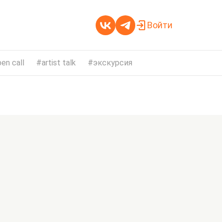
Войти
en call
artist talk
экскурсия