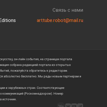
Связь с нами
ditions
arttube.robot@mail.ru
усству, он-лайн события, на страницах портала
ормация собрана редакцией портала из открытых
обытий, пожалуйста обратитесь к редакторам.
тся абсолютно бесплатно. Мы рады новым партнерам и
ции и зарубежных стран. Соответствующее
ых коммуникаций (Роскомнадзором). Номер
а источник.
16+