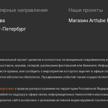
лярные направления
Наши проекты
ва
Магазин Arttube E
-Петербург
уникальный проект целиком и полностью посвященный современному иск
 выставок, музеев, галерей, расписание фестивалей или биеннале. Инф
ести правки, или сообщить о мероприятии которого еще нет в афише с
дится абсолютно бесплатно. Продвижение событий также осуществляе
скусства»
с правом распространения на территории Российской Федера
жбой по надзору в сфере связи, информационных технологий и массов
ериалов сайта возможно с указанием активной индексируемой ссылки н