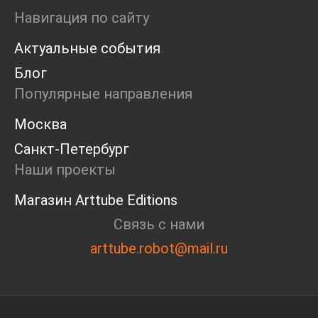
Ярмарка
Навигация по сайту
Интервью
Актуальные события
Open call
Экскурсия
Блог
Дискуссия
Популярные направления
Cosmoscow 2024
Blazar 2024
Москва
Встречи
Санкт-Петербург
Круглый стол
Наши проекты
Магазин Arttube Editions
Связь с нами
arttube.robot@mail.ru