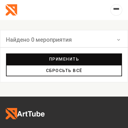
Найдено 0 мероприятия
Фильтр
ПРИМЕНИТЬ
СБРОСЬТЬ ВСЁ
Выставка
Лекция
Фестиваль
Анонс
Мастерские
Дискуссия
Пост-релиз
Пресс-конференция
Маркет