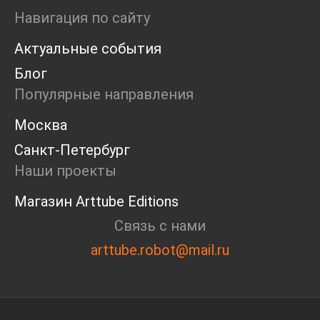
Ярмарка
Навигация по сайту
Интервью
Актуальные события
Open call
Экскурсия
Блог
Дискуссия
Популярные направления
Cosmoscow 2024
Blazar 2024
Москва
Встречи
Санкт-Петербург
Круглый стол
Наши проекты
Магазин Arttube Editions
Связь с нами
arttube.robot@mail.ru