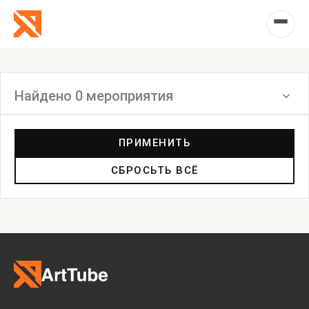
Найдено 0 мероприятия
Фильтр
ПРИМЕНИТЬ
СБРОСЬТЬ ВСЁ
Выставка
Лекция
Фестиваль
Анонс
Мастерские
Дискуссия
Пост-релиз
Пресс-конференция
Маркет