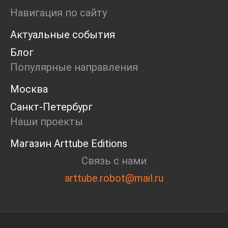
Ярмарка
Навигация по сайту
Интервью
Актуальные события
Open call
Экскурсия
Блог
Дискуссия
Популярные направления
Cosmoscow 2024
Blazar 2024
Москва
Встречи
Санкт-Петербург
Круглый стол
Наши проекты
Магазин Arttube Editions
Связь с нами
arttube.robot@mail.ru