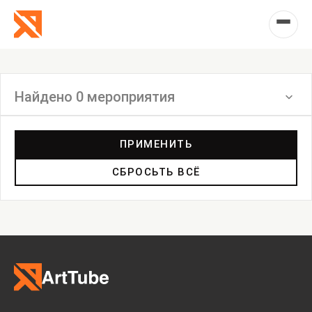
Найдено 0 мероприятия
Фильтр
ПРИМЕНИТЬ
СБРОСЬТЬ ВСЁ
Выставка
Лекция
Фестиваль
Анонс
Мастерские
Дискуссия
Пост-релиз
Пресс-конференция
Маркет