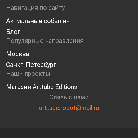
Ярмарка
Навигация по сайту
Интервью
Актуальные события
Open call
Экскурсия
Блог
Дискуссия
Популярные направления
Cosmoscow 2024
Blazar 2024
Москва
Встречи
Санкт-Петербург
Круглый стол
Наши проекты
Магазин Arttube Editions
Связь с нами
arttube.robot@mail.ru