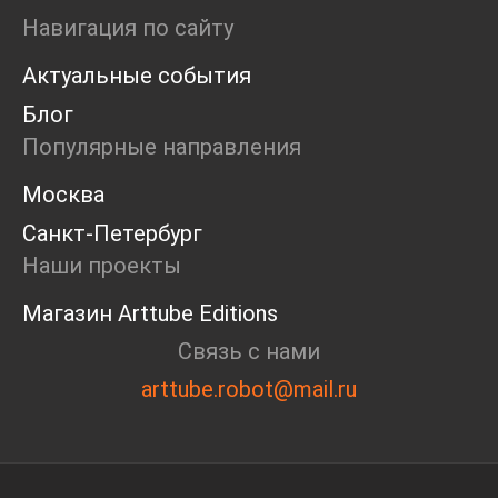
Ярмарка
Навигация по сайту
Интервью
Актуальные события
Open call
Экскурсия
Блог
Дискуссия
Популярные направления
Cosmoscow 2024
Blazar 2024
Москва
Встречи
Санкт-Петербург
Круглый стол
Наши проекты
Магазин Arttube Editions
Связь с нами
arttube.robot@mail.ru