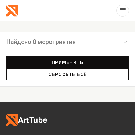
Найдено 0 мероприятия
Фильтр
ПРИМЕНИТЬ
СБРОСЬТЬ ВСЁ
Выставка
Лекция
Фестиваль
Анонс
Мастерские
Дискуссия
Пост-релиз
Пресс-конференция
Маркет