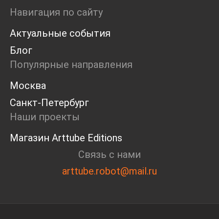
Ярмарка
Навигация по сайту
Интервью
Актуальные события
Open call
Экскурсия
Блог
Дискуссия
Популярные направления
Cosmoscow 2024
Blazar 2024
Москва
Встречи
Санкт-Петербург
Круглый стол
Наши проекты
Магазин Arttube Editions
Связь с нами
arttube.robot@mail.ru