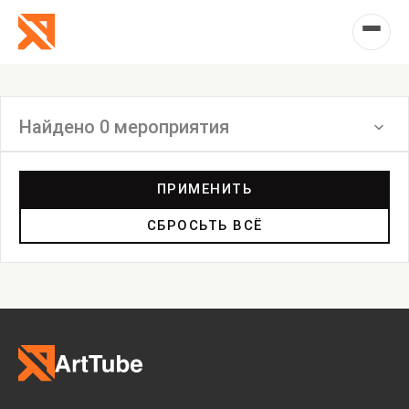
Найдено 0 мероприятия
Фильтр
ПРИМЕНИТЬ
СБРОСЬТЬ ВСЁ
Выставка
Лекция
Фестиваль
Анонс
Мастерские
Дискуссия
Пост-релиз
Пресс-конференция
Маркет