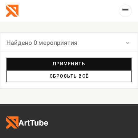
Найдено 0 мероприятия
Фильтр
ПРИМЕНИТЬ
СБРОСЬТЬ ВСЁ
Выставка
Лекция
Фестиваль
Анонс
Мастерские
Дискуссия
Пост-релиз
Пресс-конференция
Маркет