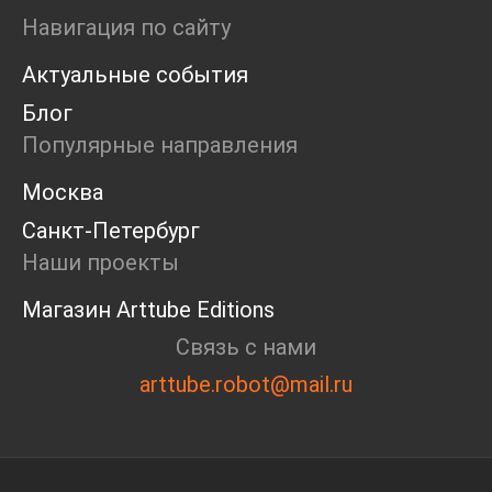
Ярмарка
Навигация по сайту
Интервью
Актуальные события
Open call
Экскурсия
Блог
Дискуссия
Популярные направления
Cosmoscow 2024
Blazar 2024
Москва
Встречи
Санкт-Петербург
Круглый стол
Наши проекты
Магазин Arttube Editions
Связь с нами
arttube.robot@mail.ru