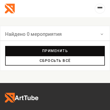
Найдено 0 мероприятия
Фильтр
ПРИМЕНИТЬ
СБРОСЬТЬ ВСЁ
Выставка
Лекция
Фестиваль
Анонс
Мастерские
Дискуссия
Пост-релиз
Пресс-конференция
Маркет