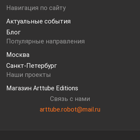
Ярмарка
Навигация по сайту
Интервью
Актуальные события
Open call
Экскурсия
Блог
Дискуссия
Популярные направления
Cosmoscow 2024
Blazar 2024
Москва
Встречи
Санкт-Петербург
Круглый стол
Наши проекты
Магазин Arttube Editions
Связь с нами
arttube.robot@mail.ru