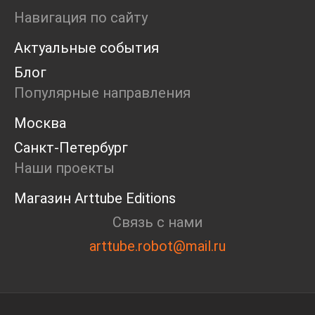
Ярмарка
Навигация по сайту
Интервью
Актуальные события
Open call
Экскурсия
Блог
Дискуссия
Популярные направления
Cosmoscow 2024
Blazar 2024
Москва
Встречи
Санкт-Петербург
Круглый стол
Наши проекты
Магазин Arttube Editions
Связь с нами
arttube.robot@mail.ru