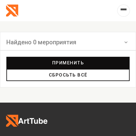
Найдено 0 мероприятия
Фильтр
ПРИМЕНИТЬ
СБРОСЬТЬ ВСЁ
Выставка
Лекция
Фестиваль
Анонс
Мастерские
Дискуссия
Пост-релиз
Пресс-конференция
Маркет