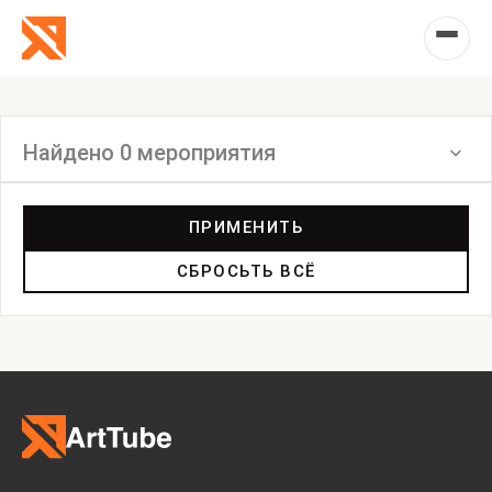
Найдено 0 мероприятия
Фильтр
ПРИМЕНИТЬ
СБРОСЬТЬ ВСЁ
Выставка
Лекция
Фестиваль
Анонс
Мастерские
Дискуссия
Пост-релиз
Пресс-конференция
Маркет