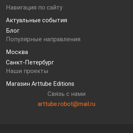
Ярмарка
Навигация по сайту
Интервью
Актуальные события
Open call
Экскурсия
Блог
Дискуссия
Популярные направления
Cosmoscow 2024
Blazar 2024
Москва
Встречи
Санкт-Петербург
Круглый стол
Наши проекты
Магазин Arttube Editions
Связь с нами
arttube.robot@mail.ru