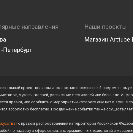
лярные направления
Наши проекты
ва
Магазин Arttube E
-Петербург
уникальный проект целиком и полностью посвященный современному иск
 выставок, музеев, галерей, расписание фестивалей или биеннале. Инф
ести правки, или сообщить о мероприятии которого еще нет в афише с
дится абсолютно бесплатно. Продвижение событий также осуществляе
скусства»
с правом распространения на территории Российской Федера
жбой по надзору в сфере связи, информационных технологий и массов