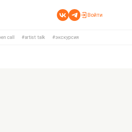
Войти
en call
artist talk
экскурсия