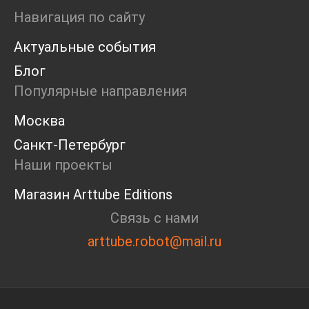
Ярмарка
Навигация по сайту
Интервью
Актуальные события
Open call
Экскурсия
Блог
Дискуссия
Популярные направления
Cosmoscow 2024
Blazar 2024
Москва
Встречи
Санкт-Петербург
Круглый стол
Наши проекты
Магазин Arttube Editions
Связь с нами
arttube.robot@mail.ru