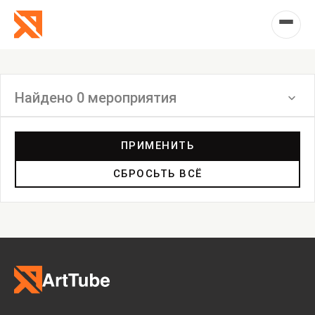
Найдено 0 мероприятия
Фильтр
ПРИМЕНИТЬ
СБРОСЬТЬ ВСЁ
Выставка
Лекция
Фестиваль
Анонс
Мастерские
Дискуссия
Пост-релиз
Пресс-конференция
Маркет