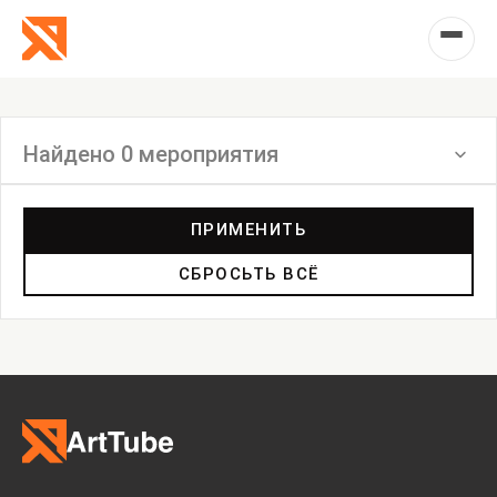
Найдено 0 мероприятия
Фильтр
ПРИМЕНИТЬ
СБРОСЬТЬ ВСЁ
Выставка
Лекция
Фестиваль
Анонс
Мастерские
Дискуссия
Пост-релиз
Пресс-конференция
Маркет