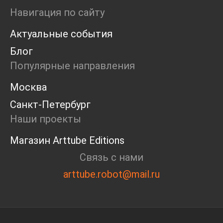
Ярмарка
Навигация по сайту
Интервью
Актуальные события
Open call
Экскурсия
Блог
Дискуссия
Популярные направления
Cosmoscow 2024
Blazar 2024
Москва
Встречи
Санкт-Петербург
Круглый стол
Наши проекты
Магазин Arttube Editions
Связь с нами
arttube.robot@mail.ru