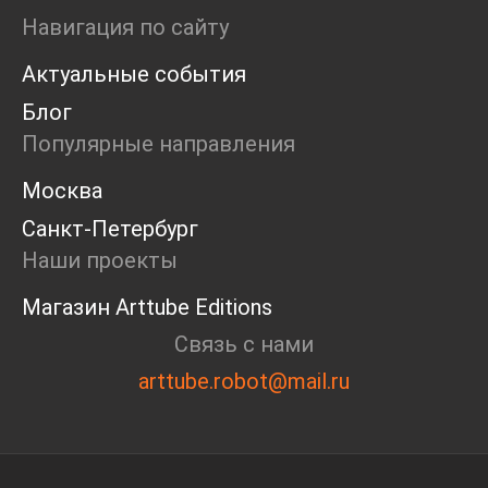
Ярмарка
Навигация по сайту
Интервью
Актуальные события
Open call
Экскурсия
Блог
Дискуссия
Популярные направления
Cosmoscow 2024
Blazar 2024
Москва
Встречи
Санкт-Петербург
Круглый стол
Наши проекты
Магазин Arttube Editions
Связь с нами
arttube.robot@mail.ru