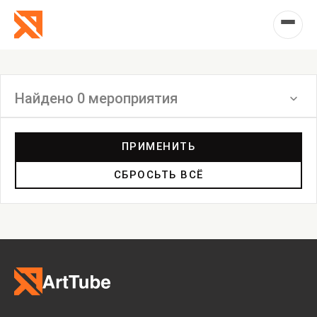
Найдено 0 мероприятия
Фильтр
ПРИМЕНИТЬ
СБРОСЬТЬ ВСЁ
Выставка
Лекция
Фестиваль
Анонс
Мастерские
Дискуссия
Пост-релиз
Пресс-конференция
Маркет