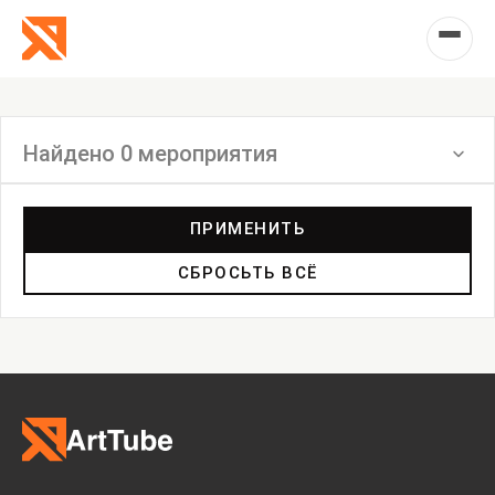
Найдено 0 мероприятия
Фильтр
ПРИМЕНИТЬ
СБРОСЬТЬ ВСЁ
Выставка
Лекция
Фестиваль
Анонс
Мастерские
Дискуссия
Пост-релиз
Пресс-конференция
Маркет