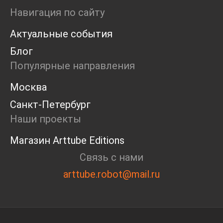
Ярмарка
Навигация по сайту
Интервью
Актуальные события
Open call
Экскурсия
Блог
Дискуссия
Популярные направления
Cosmoscow 2024
Blazar 2024
Москва
Встречи
Санкт-Петербург
Круглый стол
Наши проекты
Магазин Arttube Editions
Связь с нами
arttube.robot@mail.ru