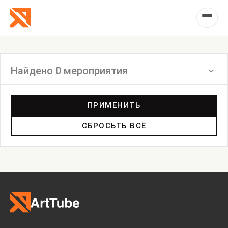
Найдено 0 мероприятия
Фильтр
ПРИМЕНИТЬ
СБРОСЬТЬ ВСЁ
Выставка
Лекция
Фестиваль
Анонс
Мастерские
Дискуссия
Пост-релиз
Пресс-конференция
Маркет