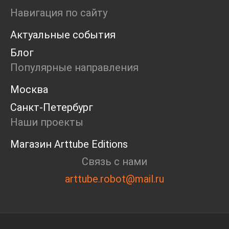
Ярмарка
Навигация по сайту
Интервью
Актуальные события
Open call
Экскурсия
Блог
Дискуссия
Популярные направления
Cosmoscow 2024
Blazar 2024
Москва
Встречи
Санкт-Петербург
Круглый стол
Наши проекты
Магазин Arttube Editions
Связь с нами
arttube.robot@mail.ru