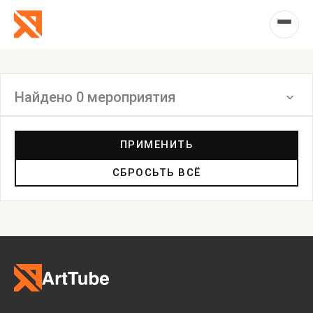
Найдено 0 мероприятия
Фильтр
ПРИМЕНИТЬ
СБРОСЬТЬ ВСЁ
Выставка
Лекция
Фестиваль
Анонс
Мастерские
Дискуссия
Пост-релиз
Пресс-конференция
Маркет