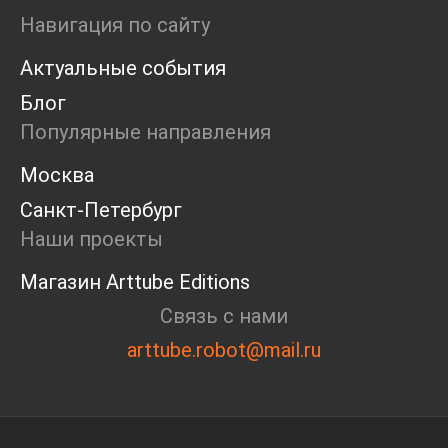
Ярмарка
Навигация по сайту
Интервью
Актуальные события
Open call
Экскурсия
Блог
Дискуссия
Популярные направления
Cosmoscow 2024
Blazar 2024
Москва
Встречи
Санкт-Петербург
Круглый стол
Наши проекты
Магазин Arttube Editions
Связь с нами
arttube.robot@mail.ru