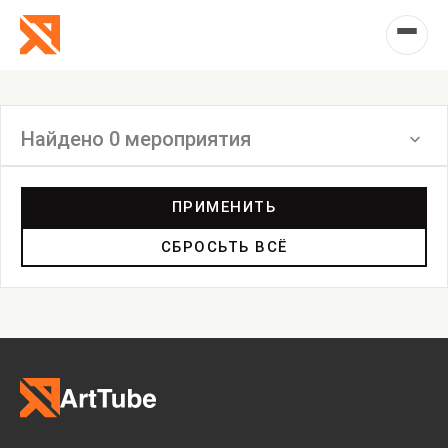
Найдено 0 мероприятия
Фильтр
ПРИМЕНИТЬ
СБРОСЬТЬ ВСЁ
Выставка
Лекция
Фестиваль
Анонс
Мастерские
Дискуссия
Пост-релиз
Пресс-конференция
Маркет