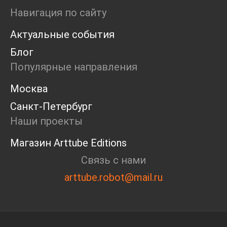
Ярмарка
Навигация по сайту
Интервью
Актуальные события
Open call
Экскурсия
Блог
Дискуссия
Популярные направления
Cosmoscow 2024
Blazar 2024
Москва
Встречи
Санкт-Петербург
Круглый стол
Наши проекты
Магазин Arttube Editions
Связь с нами
arttube.robot@mail.ru