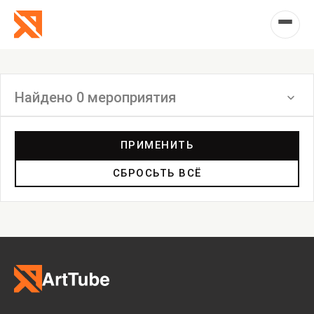
Найдено 0 мероприятия
Фильтр
ПРИМЕНИТЬ
СБРОСЬТЬ ВСЁ
Выставка
Лекция
Фестиваль
Анонс
Мастерские
Дискуссия
Пост-релиз
Пресс-конференция
Маркет