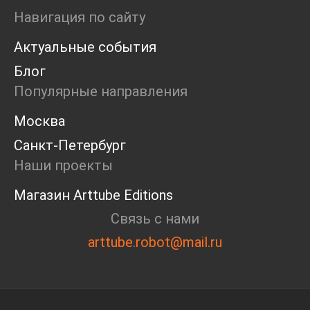
Ярмарка
Навигация по сайту
Интервью
Актуальные события
Open call
Экскурсия
Блог
Дискуссия
Популярные направления
Cosmoscow 2024
Blazar 2024
Москва
Встречи
Санкт-Петербург
Круглый стол
Наши проекты
Магазин Arttube Editions
Связь с нами
arttube.robot@mail.ru