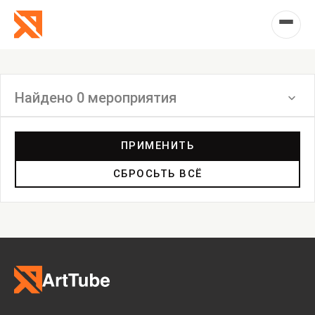
Найдено 0 мероприятия
Фильтр
ПРИМЕНИТЬ
СБРОСЬТЬ ВСЁ
Выставка
Лекция
Фестиваль
Анонс
Мастерские
Дискуссия
Пост-релиз
Пресс-конференция
Маркет