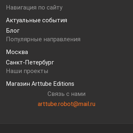
Ярмарка
Навигация по сайту
Интервью
Актуальные события
Open call
Экскурсия
Блог
Дискуссия
Популярные направления
Cosmoscow 2024
Blazar 2024
Москва
Встречи
Санкт-Петербург
Круглый стол
Наши проекты
Магазин Arttube Editions
Связь с нами
arttube.robot@mail.ru