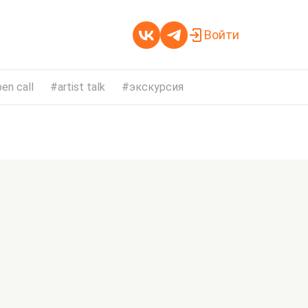
Войти
en call
artist talk
экскурсия