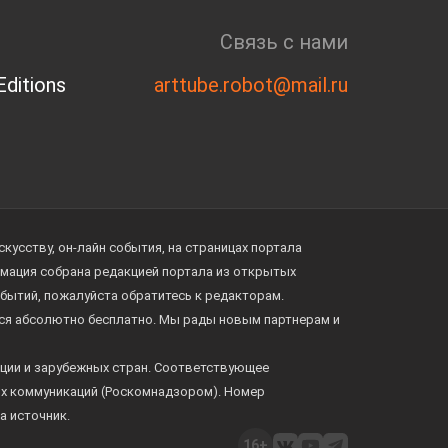
Связь с нами
ditions
arttube.robot@mail.ru
усству, он-лайн события, на страницах портала
ормация собрана редакцией портала из открытых
обытий, пожалуйста обратитесь к редакторам.
тся абсолютно бесплатно. Мы рады новым партнерам и
ции и зарубежных стран. Соответствующее
ых коммуникаций (Роскомнадзором). Номер
а источник.
16+