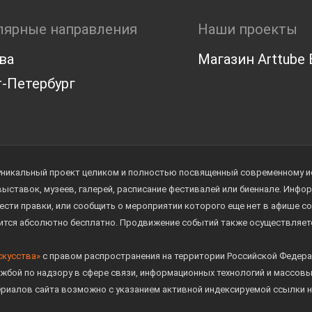
лярные направления
Наши проекты
ва
Магазин Arttube E
-Петербург
уникальный проект целиком и полностью посвященный современному иск
 выставок, музеев, галерей, расписание фестивалей или биеннале. Инф
ести правки, или сообщить о мероприятии которого еще нет в афише с
дится абсолютно бесплатно. Продвижение событий также осуществляе
скусства»
с правом распространения на территории Российской Федера
жбой по надзору в сфере связи, информационных технологий и массов
ериалов сайта возможно с указанием активной индексируемой ссылки н