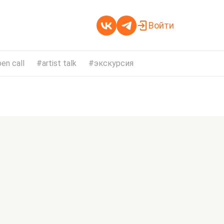
Войти
en call
artist talk
экскурсия