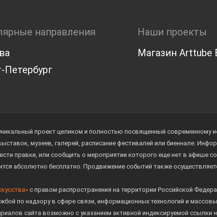
лярные направления
Наши проекты
ва
Магазин Arttube E
-Петербург
уникальный проект целиком и полностью посвященный современному иск
 выставок, музеев, галерей, расписание фестивалей или биеннале. Инф
ести правки, или сообщить о мероприятии которого еще нет в афише с
дится абсолютно бесплатно. Продвижение событий также осуществляе
скусства»
с правом распространения на территории Российской Федера
жбой по надзору в сфере связи, информационных технологий и массов
ериалов сайта возможно с указанием активной индексируемой ссылки н