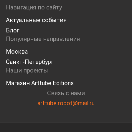
Маркет
Навигация по сайту
Ярмарка
Актуальные события
Интервью
Open call
Блог
Экскурсия
Популярные направления
Дискуссия
Cosmoscow 2024
Москва
Blazar 2024
Санкт-Петербург
Встречи
Круглый стол
Наши проекты
Магазин Arttube Editions
Связь с нами
arttube.robot@mail.ru