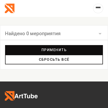
Найдено 0 мероприятия
Фильтр
ПРИМЕНИТЬ
СБРОСЬТЬ ВСЁ
Семинар
Выставка
Лекция
Фестиваль
Анонс
Мастерские
Дискуссия
Пост-релиз
Пресс-конференция