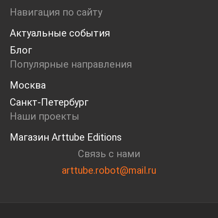
Маркет
Навигация по сайту
Ярмарка
Актуальные события
Интервью
Open call
Блог
Экскурсия
Популярные направления
Дискуссия
Cosmoscow 2024
Москва
Blazar 2024
Санкт-Петербург
Встречи
Круглый стол
Наши проекты
Магазин Arttube Editions
Связь с нами
arttube.robot@mail.ru