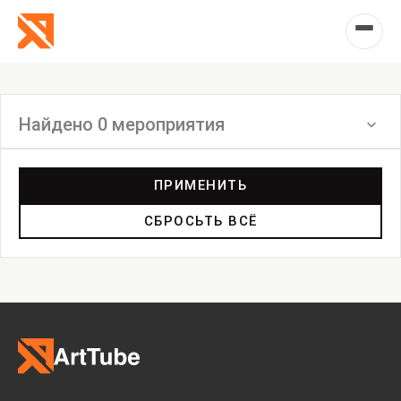
Найдено 0 мероприятия
Фильтр
ПРИМЕНИТЬ
СБРОСЬТЬ ВСЁ
Семинар
Выставка
Лекция
Фестиваль
Анонс
Мастерские
Дискуссия
Пост-релиз
Пресс-конференция