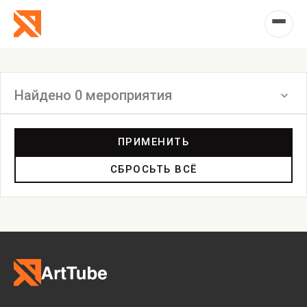
Найдено 0 мероприятия
Фильтр
ПРИМЕНИТЬ
СБРОСЬТЬ ВСЁ
Семинар
Выставка
Лекция
Фестиваль
Анонс
Мастерские
Дискуссия
Пост-релиз
Пресс-конференция