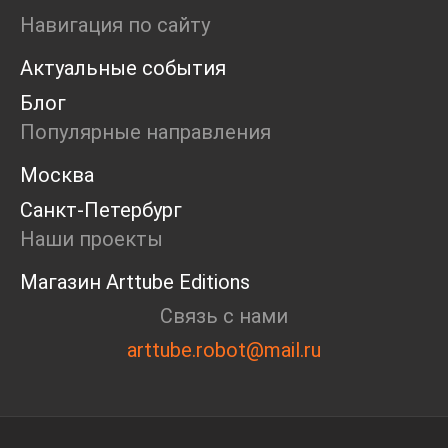
Маркет
Навигация по сайту
Ярмарка
Актуальные события
Интервью
Open call
Блог
Экскурсия
Популярные направления
Дискуссия
Cosmoscow 2024
Москва
Blazar 2024
Санкт-Петербург
Встречи
Круглый стол
Наши проекты
Магазин Arttube Editions
Связь с нами
arttube.robot@mail.ru