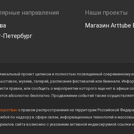
лярные направления
Наши проекты
ва
Магазин Arttube E
-Петербург
уникальный проект целиком и полностью посвященный современному иск
 выставок, музеев, галерей, расписание фестивалей или биеннале. Инф
ести правки, или сообщить о мероприятии которого еще нет в афише с
дится абсолютно бесплатно. Продвижение событий также осуществляе
скусства»
с правом распространения на территории Российской Федера
жбой по надзору в сфере связи, информационных технологий и массов
ериалов сайта возможно с указанием активной индексируемой ссылки н