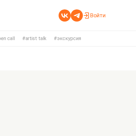
Войти
en call
artist talk
экскурсия