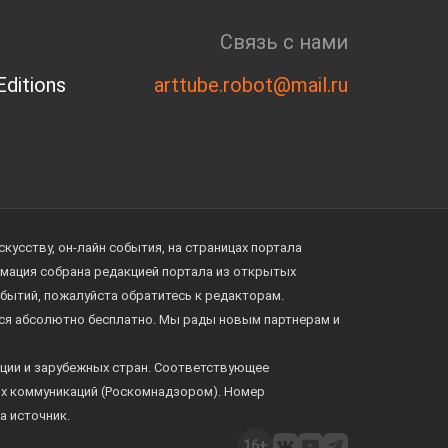
Связь с нами
ditions
arttube.robot@mail.ru
усству, он-лайн события, на страницах портала
ормация собрана редакцией портала из открытых
обытий, пожалуйста обратитесь к редакторам.
тся абсолютно бесплатно. Мы рады новым партнерам и
ции и зарубежных стран. Соответствующее
ых коммуникаций (Роскомнадзором). Номер
а источник.
16+