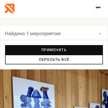
Найдено 1 мероприятия
Фильтр
ПРИМЕНИТЬ
СБРОСЬТЬ ВСЁ
Выставка
Лекция
Фестиваль
Анонс
Мастерские
Дискуссия
Пост-релиз
Пресс-конференция
Маркет