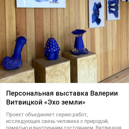
Ярмарка
Интервью
Open call
Экскурсия
Дискуссия
Cosmoscow 2024
Blazar 2024
Встречи
Круглый стол
Персональная выставка Валерии
Витвицкой «Эхо земли»
Проект объединяет серию работ,
исследующих связь человека с природой,
памятью и внутренним состоянием. Витвицкая