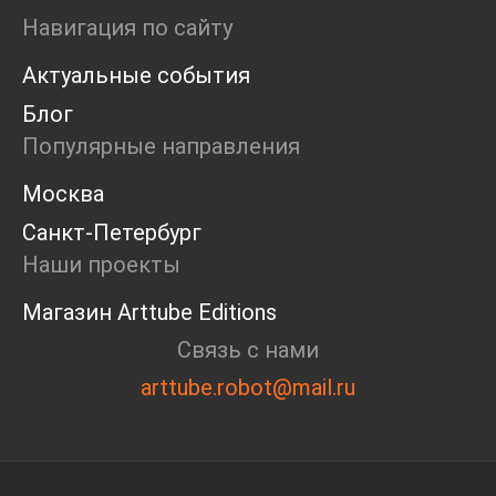
Мастерские
Навигация по сайту
Дискуссия
Актуальные события
Пост-релиз
Пресс-конференция
Блог
Маркет
Популярные направления
Ярмарка
Интервью
Москва
Open call
Санкт-Петербург
Экскурсия
Дискуссия
Наши проекты
Cosmoscow 2024
Магазин Arttube Editions
Blazar 2024
Встречи
Связь с нами
Круглый стол
arttube.robot@mail.ru