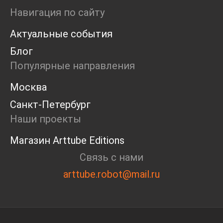
Мастерские
Навигация по сайту
Дискуссия
Актуальные события
Пост-релиз
Пресс-конференция
Блог
Маркет
Популярные направления
Ярмарка
Интервью
Москва
Open call
Санкт-Петербург
Экскурсия
Дискуссия
Наши проекты
Cosmoscow 2024
Магазин Arttube Editions
Blazar 2024
Встречи
Связь с нами
Круглый стол
arttube.robot@mail.ru