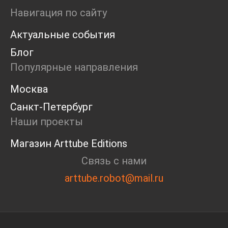
Мастерские
Навигация по сайту
Дискуссия
Актуальные события
Пост-релиз
Пресс-конференция
Блог
Маркет
Популярные направления
Ярмарка
Интервью
Москва
Open call
Санкт-Петербург
Экскурсия
Дискуссия
Наши проекты
Cosmoscow 2024
Магазин Arttube Editions
Blazar 2024
Встречи
Связь с нами
Круглый стол
arttube.robot@mail.ru