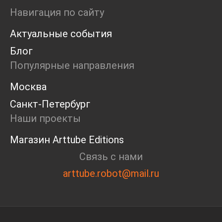
Мастерские
Навигация по сайту
Дискуссия
Актуальные события
Пост-релиз
Пресс-конференция
Блог
Маркет
Популярные направления
Ярмарка
Интервью
Москва
Open call
Санкт-Петербург
Экскурсия
Дискуссия
Наши проекты
Cosmoscow 2024
Магазин Arttube Editions
Blazar 2024
Встречи
Связь с нами
Круглый стол
arttube.robot@mail.ru