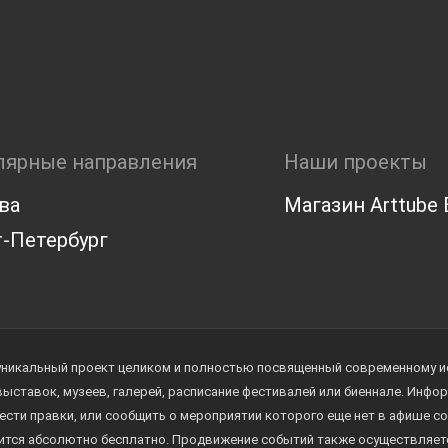
лярные направления
Наши проекты
ва
Магазин Arttube E
-Петербург
уникальный проект целиком и полностью посвященный современному иск
 выставок, музеев, галерей, расписание фестивалей или биеннале. Инф
ести правки, или сообщить о мероприятии которого еще нет в афише с
дится абсолютно бесплатно. Продвижение событий также осуществляе