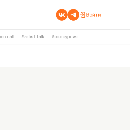
Войти
en call
artist talk
экскурсия