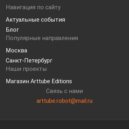
Мастерские
Навигация по сайту
Дискуссия
Актуальные события
Пост-релиз
Пресс-конференция
Блог
Маркет
Популярные направления
Ярмарка
Интервью
Москва
Open call
Санкт-Петербург
Экскурсия
Дискуссия
Наши проекты
Cosmoscow 2024
Магазин Arttube Editions
Blazar 2024
Встречи
Связь с нами
Круглый стол
arttube.robot@mail.ru