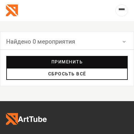
Найдено 0 мероприятия
Фильтр
ПРИМЕНИТЬ
СБРОСЬТЬ ВСЁ
Выставка
Лекция
Фестиваль
Анонс
Мастерские
Дискуссия
Пост-релиз
Пресс-конференция
Маркет