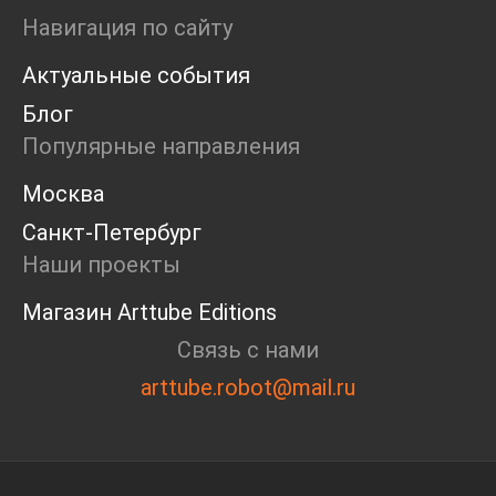
Ярмарка
Навигация по сайту
Интервью
Актуальные события
Open call
Экскурсия
Блог
Дискуссия
Популярные направления
Cosmoscow 2024
Blazar 2024
Москва
Встречи
Санкт-Петербург
Круглый стол
Наши проекты
Магазин Arttube Editions
Связь с нами
arttube.robot@mail.ru