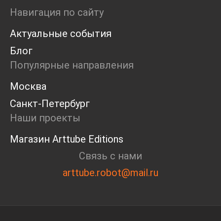
Ярмарка
Навигация по сайту
Интервью
Актуальные события
Open call
Экскурсия
Блог
Дискуссия
Популярные направления
Cosmoscow 2024
Blazar 2024
Москва
Встречи
Санкт-Петербург
Круглый стол
Наши проекты
Магазин Arttube Editions
Связь с нами
arttube.robot@mail.ru