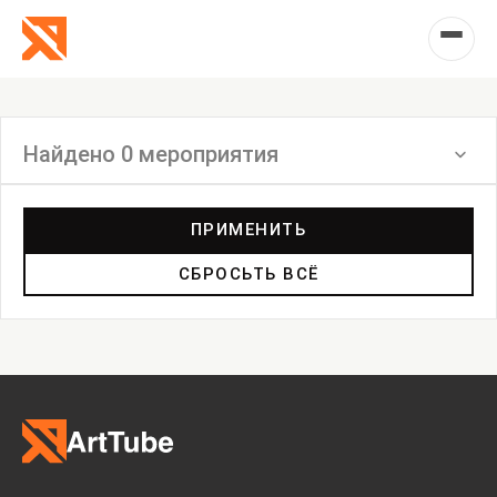
Найдено 0 мероприятия
Фильтр
ПРИМЕНИТЬ
СБРОСЬТЬ ВСЁ
Выставка
Лекция
Фестиваль
Анонс
Мастерские
Дискуссия
Пост-релиз
Пресс-конференция
Маркет