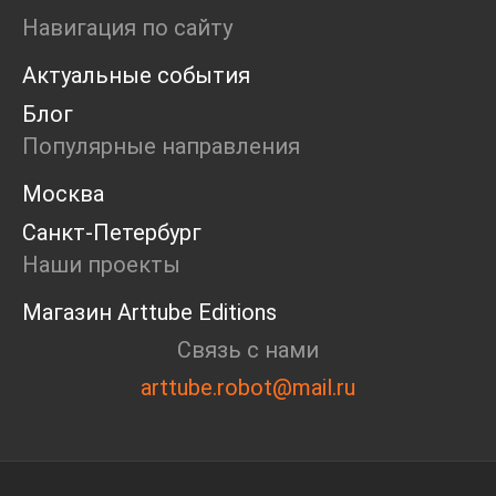
Ярмарка
Навигация по сайту
Интервью
Актуальные события
Open call
Экскурсия
Блог
Дискуссия
Популярные направления
Cosmoscow 2024
Blazar 2024
Москва
Встречи
Санкт-Петербург
Круглый стол
Наши проекты
Магазин Arttube Editions
Связь с нами
arttube.robot@mail.ru