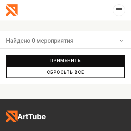
Найдено 0 мероприятия
Фильтр
ПРИМЕНИТЬ
СБРОСЬТЬ ВСЁ
Выставка
Лекция
Фестиваль
Анонс
Мастерские
Дискуссия
Пост-релиз
Пресс-конференция
Маркет