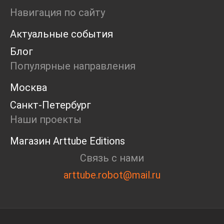
Ярмарка
Навигация по сайту
Интервью
Актуальные события
Open call
Экскурсия
Блог
Дискуссия
Популярные направления
Cosmoscow 2024
Blazar 2024
Москва
Встречи
Санкт-Петербург
Круглый стол
Наши проекты
Магазин Arttube Editions
Связь с нами
arttube.robot@mail.ru