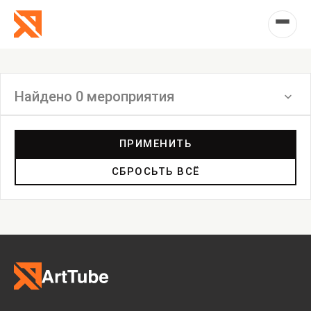
Найдено 0 мероприятия
Фильтр
ПРИМЕНИТЬ
СБРОСЬТЬ ВСЁ
Выставка
Лекция
Фестиваль
Анонс
Мастерские
Дискуссия
Пост-релиз
Пресс-конференция
Маркет