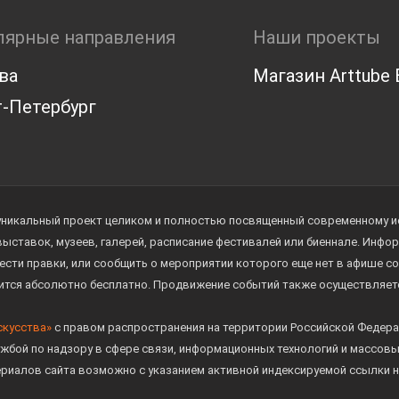
лярные направления
Наши проекты
ва
Магазин Arttube E
-Петербург
уникальный проект целиком и полностью посвященный современному иск
 выставок, музеев, галерей, расписание фестивалей или биеннале. Инф
ести правки, или сообщить о мероприятии которого еще нет в афише с
дится абсолютно бесплатно. Продвижение событий также осуществляе
скусства»
с правом распространения на территории Российской Федера
жбой по надзору в сфере связи, информационных технологий и массов
ериалов сайта возможно с указанием активной индексируемой ссылки н