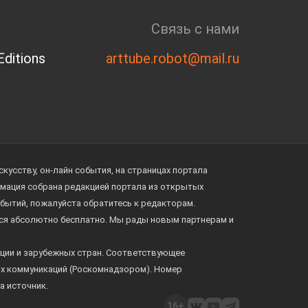
Связь с нами
ditions
arttube.robot@mail.ru
усству, он-лайн события, на страницах портала
ормация собрана редакцией портала из открытых
обытий, пожалуйста обратитесь к редакторам.
тся абсолютно бесплатно. Мы рады новым партнерам и
ции и зарубежных стран. Соответствующее
ых коммуникаций (Роскомнадзором). Номер
а источник.
16+