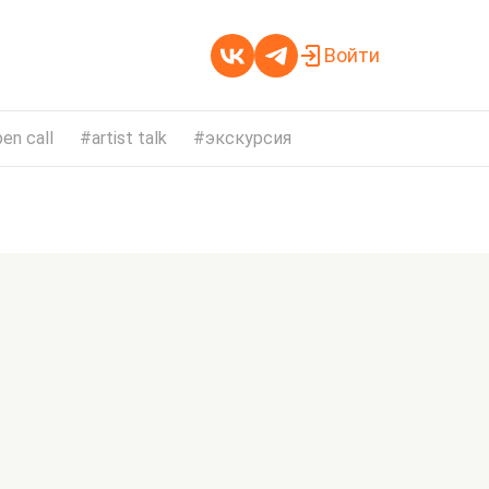
Войти
en call
artist talk
экскурсия