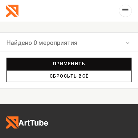
Найдено 0 мероприятия
Фильтр
ПРИМЕНИТЬ
СБРОСЬТЬ ВСЁ
Выставка
Лекция
Фестиваль
Анонс
Мастерские
Дискуссия
Пост-релиз
Пресс-конференция
Маркет