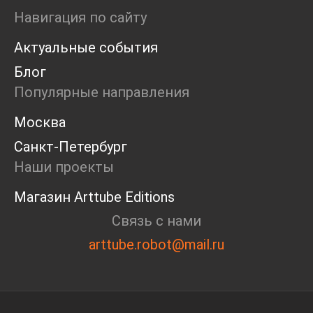
Ярмарка
Навигация по сайту
Интервью
Актуальные события
Open call
Экскурсия
Блог
Дискуссия
Популярные направления
Cosmoscow 2024
Blazar 2024
Москва
Встречи
Санкт-Петербург
Круглый стол
Наши проекты
Магазин Arttube Editions
Связь с нами
arttube.robot@mail.ru