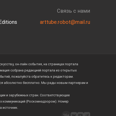
Связь с нами
ditions
arttube.robot@mail.ru
усству, он-лайн события, на страницах портала
ормация собрана редакцией портала из открытых
обытий, пожалуйста обратитесь к редакторам.
тся абсолютно бесплатно. Мы рады новым партнерам и
ции и зарубежных стран. Соответствующее
ых коммуникаций (Роскомнадзором). Номер
а источник.
16+