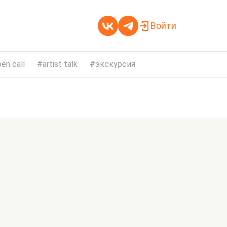
Войти
en call
artist talk
экскурсия