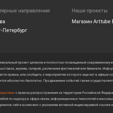
лярные направления
Наши проекты
ва
Магазин Arttube E
-Петербург
уникальный проект целиком и полностью посвященный современному иск
 выставок, музеев, галерей, расписание фестивалей или биеннале. Инф
ести правки, или сообщить о мероприятии которого еще нет в афише с
дится абсолютно бесплатно. Продвижение событий также осуществляе
скусства»
с правом распространения на территории Российской Федера
жбой по надзору в сфере связи, информационных технологий и массов
ериалов сайта возможно с указанием активной индексируемой ссылки н