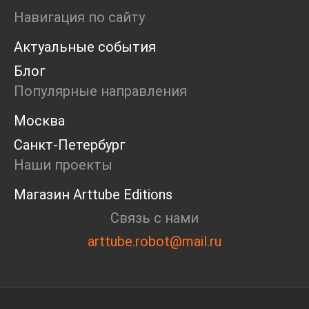
Ярмарка
Навигация по сайту
Интервью
Актуальные события
Open call
Экскурсия
Блог
Дискуссия
Популярные направления
Cosmoscow 2024
Blazar 2024
Москва
Встречи
Санкт-Петербург
Круглый стол
Наши проекты
Магазин Arttube Editions
Связь с нами
arttube.robot@mail.ru