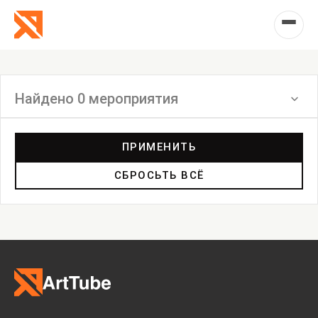
Найдено 0 мероприятия
Фильтр
ПРИМЕНИТЬ
СБРОСЬТЬ ВСЁ
Выставка
Лекция
Фестиваль
Анонс
Мастерские
Дискуссия
Пост-релиз
Пресс-конференция
Маркет