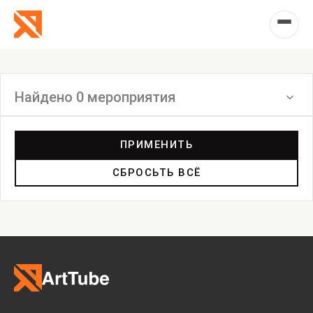
Найдено 0 мероприятия
Фильтр
ПРИМЕНИТЬ
СБРОСЬТЬ ВСЁ
Выставка
Лекция
Фестиваль
Анонс
Мастерские
Дискуссия
Пост-релиз
Пресс-конференция
Маркет