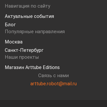
Ярмарка
Навигация по сайту
Интервью
Актуальные события
Open call
Экскурсия
Блог
Дискуссия
Популярные направления
Cosmoscow 2024
Blazar 2024
Москва
Встречи
Санкт-Петербург
Круглый стол
Наши проекты
Магазин Arttube Editions
Связь с нами
arttube.robot@mail.ru