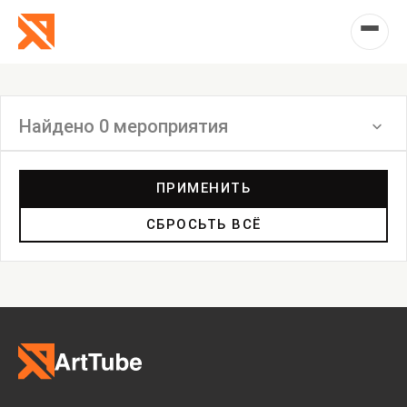
Найдено 0 мероприятия
Фильтр
ПРИМЕНИТЬ
СБРОСЬТЬ ВСЁ
Выставка
Лекция
Фестиваль
Анонс
Мастерские
Дискуссия
Пост-релиз
Пресс-конференция
Маркет