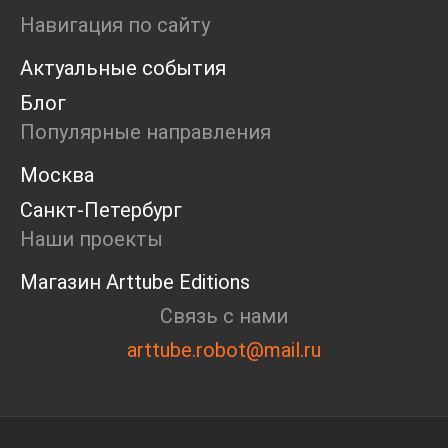
Ярмарка
Навигация по сайту
Интервью
Актуальные события
Open call
Экскурсия
Блог
Дискуссия
Популярные направления
Cosmoscow 2024
Blazar 2024
Москва
Встречи
Санкт-Петербург
Круглый стол
Наши проекты
Магазин Arttube Editions
Связь с нами
arttube.robot@mail.ru