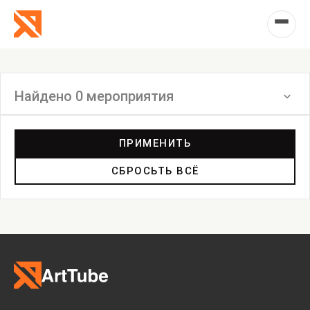
Найдено 0 мероприятия
Фильтр
ПРИМЕНИТЬ
СБРОСЬТЬ ВСЁ
Выставка
Лекция
Фестиваль
Анонс
Мастерские
Дискуссия
Пост-релиз
Пресс-конференция
Маркет