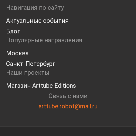
Ярмарка
Навигация по сайту
Интервью
Актуальные события
Open call
Экскурсия
Блог
Дискуссия
Популярные направления
Cosmoscow 2024
Blazar 2024
Москва
Встречи
Санкт-Петербург
Круглый стол
Наши проекты
Магазин Arttube Editions
Связь с нами
arttube.robot@mail.ru