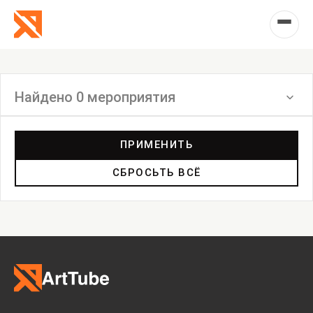
Найдено 0 мероприятия
Фильтр
ПРИМЕНИТЬ
СБРОСЬТЬ ВСЁ
Выставка
Лекция
Фестиваль
Анонс
Мастерские
Дискуссия
Пост-релиз
Пресс-конференция
Маркет