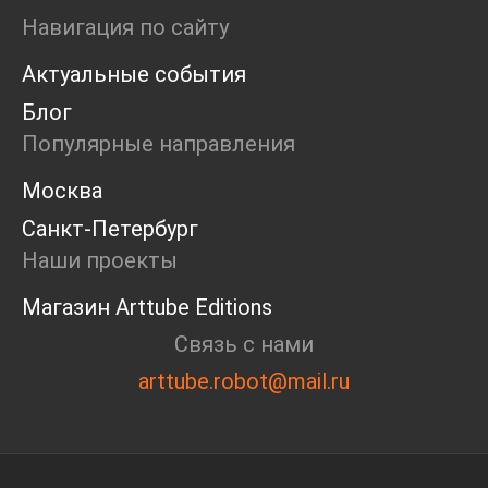
Ярмарка
Навигация по сайту
Интервью
Актуальные события
Open call
Экскурсия
Блог
Дискуссия
Популярные направления
Cosmoscow 2024
Blazar 2024
Москва
Встречи
Санкт-Петербург
Круглый стол
Наши проекты
Магазин Arttube Editions
Связь с нами
arttube.robot@mail.ru