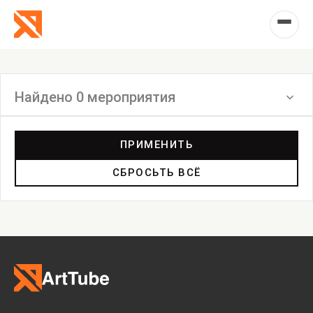
Найдено 0 мероприятия
Фильтр
ПРИМЕНИТЬ
СБРОСЬТЬ ВСЁ
Выставка
Лекция
Фестиваль
Анонс
Мастерские
Дискуссия
Пост-релиз
Пресс-конференция
Маркет