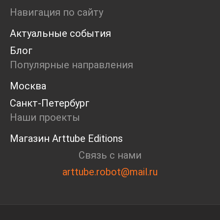
Ярмарка
Навигация по сайту
Интервью
Актуальные события
Open call
Экскурсия
Блог
Дискуссия
Популярные направления
Cosmoscow 2024
Blazar 2024
Москва
Встречи
Санкт-Петербург
Круглый стол
Наши проекты
Магазин Arttube Editions
Связь с нами
arttube.robot@mail.ru