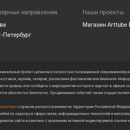
лярные направления
Наши проекты
ва
Магазин Arttube E
-Петербург
уникальный проект целиком и полностью посвященный современному иск
 выставок, музеев, галерей, расписание фестивалей или биеннале. Инф
ести правки, или сообщить о мероприятии которого еще нет в афише с
дится абсолютно бесплатно. Продвижение событий также осуществляе
скусства»
с правом распространения на территории Российской Федера
жбой по надзору в сфере связи, информационных технологий и массов
ериалов сайта возможно с указанием активной индексируемой ссылки н