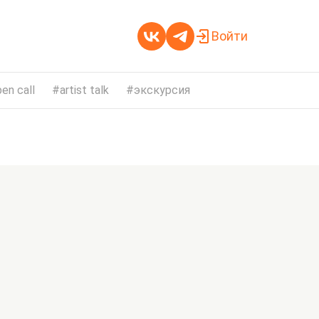
Войти
en call
artist talk
экскурсия