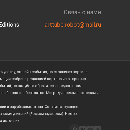
Связь с нами
ditions
arttube.robot@mail.ru
усству, он-лайн события, на страницах портала
ормация собрана редакцией портала из открытых
обытий, пожалуйста обратитесь к редакторам.
тся абсолютно бесплатно. Мы рады новым партнерам и
ции и зарубежных стран. Соответствующее
ых коммуникаций (Роскомнадзором). Номер
а источник.
16+