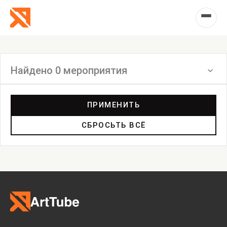
Найдено 0 мероприятия
Фильтр
ПРИМЕНИТЬ
СБРОСЬТЬ ВСЁ
Выставка
Лекция
Фестиваль
Анонс
Мастерские
Дискуссия
Пост-релиз
Пресс-конференция
Маркет