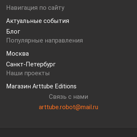
Ярмарка
Навигация по сайту
Интервью
Актуальные события
Open call
Экскурсия
Блог
Дискуссия
Популярные направления
Cosmoscow 2024
Blazar 2024
Москва
Встречи
Санкт-Петербург
Круглый стол
Наши проекты
Магазин Arttube Editions
Связь с нами
arttube.robot@mail.ru